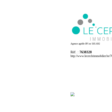
Agence agréée IPI nr 505.692
Réf. :
7638328
http://www.lecercleimmobilier.be/