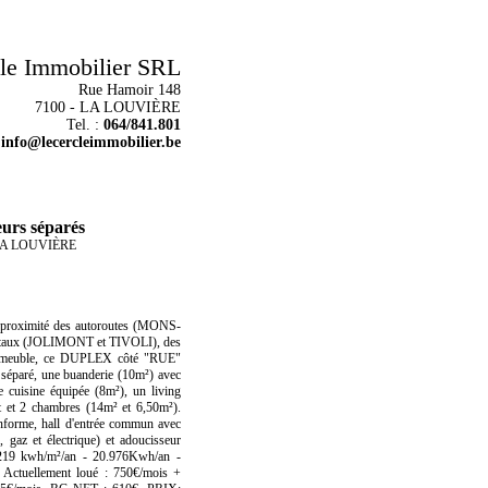
le Immobilier SRL
Rue Hamoir 148
7100 - LA LOUVIÈRE
Tel. :
064/841.801
:
info@lecercleimmobilier.be
urs séparés
0 LA LOUVIÈRE
roximité des autoroutes (MONS-
ux (JOLIMONT et TIVOLI), des
immeuble, ce DUPLEX côté "RUE"
 séparé, une buanderie (10m²) avec
e cuisine équipée (8m²), un living
it et 2 chambres (14m² et 6,50m²).
conforme, hall d'entrée commun avec
, gaz et électrique) et adoucisseur
219 kwh/m²/an - 20.976Kwh/an -
Actuellement loué : 750€/mois +