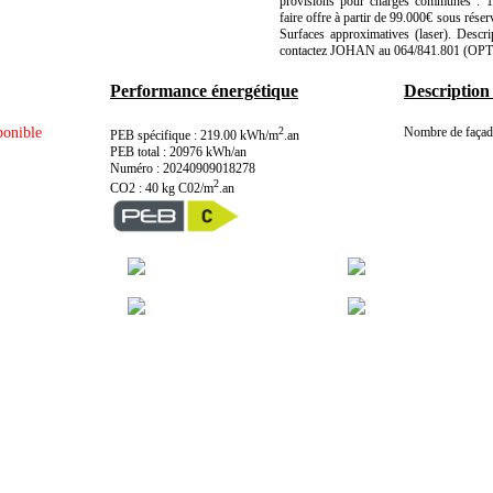
provisions pour charges communes : 
faire offre à partir de 99.000€ sous réserv
Surfaces approximatives (laser). Descri
contactez JOHAN au 064/841.801 (OP
Performance énergétique
Description
ponible
2
Nombre de façade
PEB spécifique : 219.00 kWh/m
.an
PEB total : 20976 kWh/an
Numéro : 20240909018278
2
CO2 : 40 kg C02/m
.an