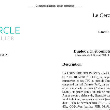
---------- Document informatif et non contractuel ----------
Le Cerc
E-mail 
Duplex 2 ch et compte
7638328
Chaussée de Jolimont 710
Description
LA LOUVIÈRE (JOLIMONT): situé à p
CHARLEROI-BRUXELLES), des hôpita
commerces et des TEC au pied de l'
comprend un hall d'entrée (7m²), un wc
accès à une salle de bain (2,50m²), un
(32m²), un palier (8m²), un hall de nu
Autres atouts : châssis dv, électricité 
local technique, compteurs séparés (eau
d'eau. PEB N°20240909018278 : C -
40kg CO2/m²/an (surface PEB: 96m²). 