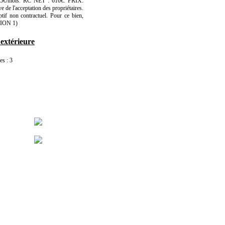
15€/mois. RC NET : 610€. PRIX:
e de l'acceptation des propriétaires.
ptif non contractuel. Pour ce bien,
TION 1)
 extérieure
s : 3