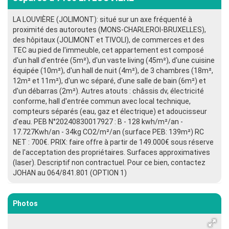
LA LOUVIÈRE (JOLIMONT): situé sur un axe fréquenté à
proximité des autoroutes (MONS-CHARLEROI-BRUXELLES),
des hôpitaux (JOLIMONT et TIVOLI), de commerces et des
TEC au pied de l'immeuble, cet appartement est composé
d'un hall d'entrée (5m²), d'un vaste living (45m²), d'une cuisine
équipée (10m²), d'un hall de nuit (4m²), de 3 chambres (18m²,
12m² et 11m²), d'un wc séparé, d'une salle de bain (6m²) et
d'un débarras (2m²). Autres atouts : châssis dv, électricité
conforme, hall d'entrée commun avec local technique,
compteurs séparés (eau, gaz et électrique) et adoucisseur
d'eau. PEB N°20240830017927 : B - 128 kwh/m²/an -
17.727Kwh/an - 34kg CO2/m²/an (surface PEB: 139m²) RC
NET : 700€. PRIX: faire offre à partir de 149.000€ sous réserve
de l'acceptation des propriétaires. Surfaces approximatives
(laser). Descriptif non contractuel. Pour ce bien, contactez
JOHAN au 064/841.801 (OPTION 1)
Photos