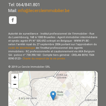
Tel: 064/841.801
Mail:
info@lecercleimmobilier.be
Autorité de surveillance : Institut professionnel de l'Immobilier - Rue
du Luxembourg, 16B à 1000 Bruxelles - Agent immobilier intermédiaire
et syndic agréé IPI N° 505.692 octroyé en Belgique - WWW.IPI.BE -
selon l'arrêté royal du 27 septembre 2006 portant sur l'approbation du
code de déontologie
de l'Institut professionnel des agents
immobiliers - RC professionnelle et cautionnement via AXA Belgium
SA - police n° 730.390.160 - Compte tiers général : CRELAN BE92 7504
8390 0123 -
Charte du respect de la vie privée.
© 2019 Le Cercle Immobilier SRL
+
−