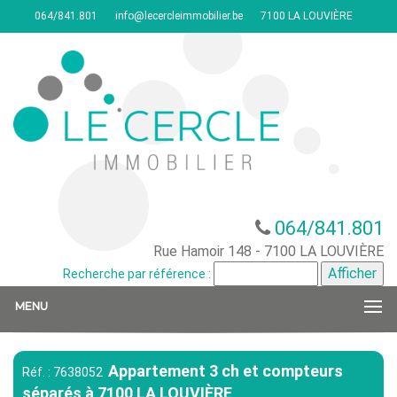
064/841.801
info@lecercleimmobilier.be
7100 LA LOUVIÈRE
064/841.801
Rue Hamoir 148 - 7100 LA LOUVIÈRE
Recherche par référence :
MENU
Appartement 3 ch et compteurs
Réf. : 7638052
séparés à 7100 LA LOUVIÈRE